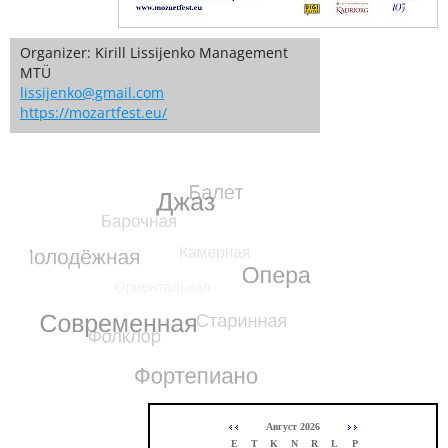
Organizer: Kirill Lissijenko Management
MTÜ
lissijenko@gmail.com
https://mozartfest.eu/
Август 2026
E
T
K
N
R
L
P