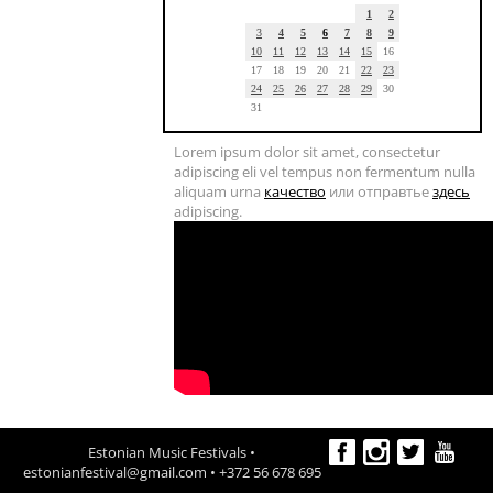
1
2
3
4
5
6
7
8
9
10
11
12
13
14
15
16
17
18
19
20
21
22
23
24
25
26
27
28
29
30
31
Lorem ipsum dolor sit amet, consectetur
adipiscing eli vel tempus non fermentum nulla
aliquam urna
качество
или отправтье
здесь
adipiscing.
Estonian Music Festivals •
estonianfestival@gmail.com
• +372 56 678 695