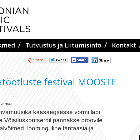
amuusika
stival MOOSTE
/
/
ikmed
Tutvustus ja Liitumisinfo
Kontakt
muusikaliste
kse proovile
õimed,
 oskused. ee
ival MOOSTE
töötluste festival MOOSTE
lvamaal
rahvamuusika kaasaegsesse vormi läbi
de.Võistluskontserdil pannakse proovile
aalvõimed, loominguline fantaasia ja