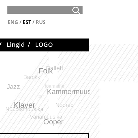
lehelt
Press for Otsi lehelt
ENG
/
EST
/
RUS
/
/
Lingid
LOGO