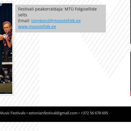
Festivali peakorraldaja: MTÜ Folgisellide
selts
Email:
toimkond@moostefolk.ee
www.moostefolk.ee
Music Festivals •
estonianfestival@gmail.com
• +372 56 678 695