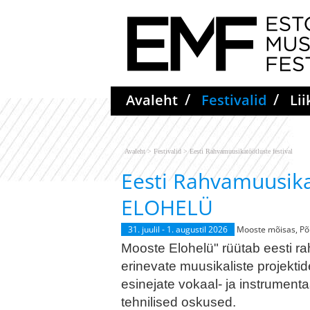
Mooste Elohelü" rüütab eesti rahv
Eesti Rahvamuusikatöötluste fe
/
/
Avaleht
Festivalid
Li
kaasaegsesse vormi läbi erinevate 
projektide. Võistluskontserdil panna
esinejate vokaal- ja instrumentaalv
loominguline fantaasia ja tehnilised
Avaleht
>
Festivalid
>
Eesti Rahvamuusikatöötluste festival
Eesti Rahvamuusikatöötluste fest
Eesti Rahvamuusika
ELOHELÜ
ELOHELÜ
31. juulil - 1. augustil 2026
Mooste mõisas, Põ
Mooste Elohelü" rüütab eesti 
erinevate muusikaliste projekti
esinejate vokaal- ja instrument
tehnilised oskused.