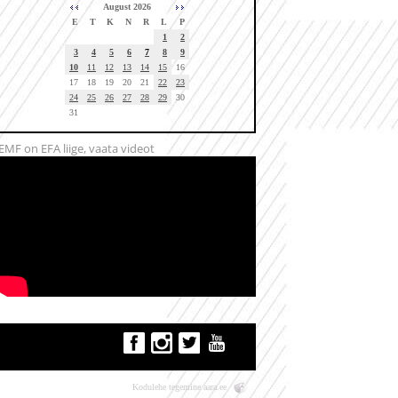
August 2026
E
T
K
N
R
L
P
1
2
3
4
5
6
7
8
9
10
11
12
13
14
15
16
17
18
19
20
21
22
23
24
25
26
27
28
29
30
31
EMF on EFA liige, vaata videot
Kodulehe tegemine
aara.ee