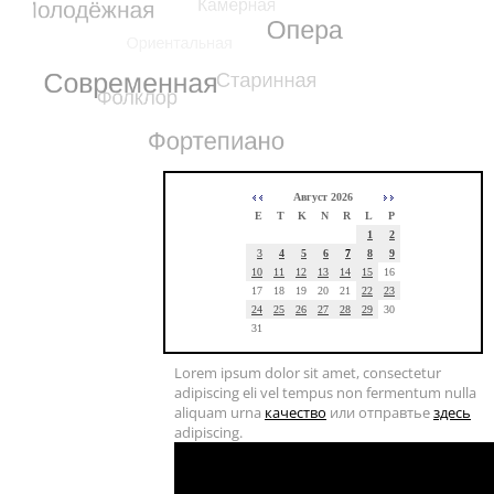
Август 2026
E
T
K
N
R
L
P
1
2
3
4
5
6
7
8
9
10
11
12
13
14
15
16
17
18
19
20
21
22
23
24
25
26
27
28
29
30
31
Lorem ipsum dolor sit amet, consectetur
adipiscing eli vel tempus non fermentum nulla
aliquam urna
качество
или отправтье
здесь
adipiscing.