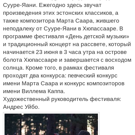
Художественный руководитель фестиваля:
Сууре-Яани. Ежегодно здесь звучат
Андрес Уйбо. ee/
Музыкальный фестиваль в
произведения этих эстонских классиков, а
Сууре-Яани
также композитора Марта Саара, жившего
неподалеку от Сууре-Яани в Хюпассааре. В
программе фестиваля «День детской музыки»
и традиционный концерт на рассвете, который
начинается 23 июня в 3 часа утра на острове
болота Хюпассааре и завершается с восходом
солнца. Кроме того, в рамках фестиваля
проходят два конкурса: певческий конкурс
имени Марта Саара и конкурс композиторов
имени Виллема Каппа.
Художественный руководитель фестиваля:
Андрес Уйбо.